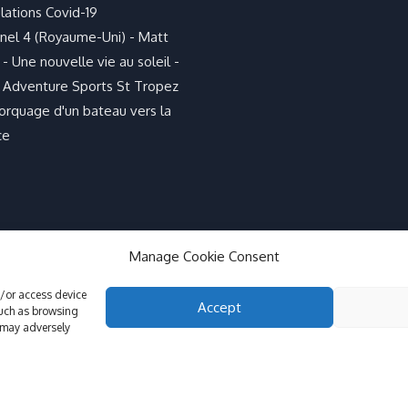
lations Covid-19
nel 4 (Royaume-Uni) - Matt
- Une nouvelle vie au soleil -
 Adventure Sports St Tropez
rquage d'un bateau vers la
ce
Manage Cookie Consent
d/or access device
Accept
such as browsing
 may adversely
Informations GDPR,