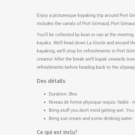
Enjoy a picturesque kayaking trip around Port Gr
includes the canals of Port Grimaud, Port Gimaud
You’ll be collected by boat or van at the meeting
kayaks. We’ll head down La Giscle and around the
kayaking, we’ll stop for refreshments in Port G
creams! After the break we’ll kayak onwards to
refreshments before heading back to the slipway.
Des détails
Duration: 3hrs
Niveau de forme physique requis: faible - 
Bring stuff you don’t mind getting wet. You
Bring sun cream and some drinking water.
Ce qui est inclu?