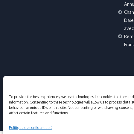
Annu
Chan
Dale 
avec
Remo
Fran
To provide the best experiences, we use technologies like cookies to store an
information. Consenting to these technologies will allow us to process data 
behaviour or unique IDs on this site. Not consenting or withdrawing consent,
affect certain features and functions.
© Adventure Sports St Tropez 2017-2026
Politique de confidentialité