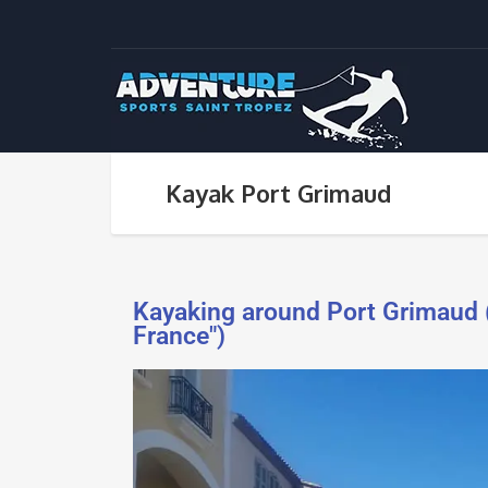
Kayak Port Grimaud
Kayaking around Port Grimaud (
France")