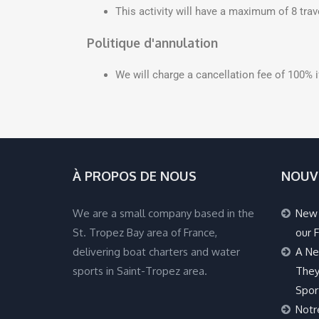
This activity will have a maximum of 8 trav
Politique d'annulation
We will charge a cancellation fee of 100% 
À PROPOS DE NOUS
NOUV
We are a small company based in the
New 
St. Tropez Bay area of France,
our F
delivering boat charters and water
A Ne
sports in Saint-Tropez area.
They
Spor
Notr