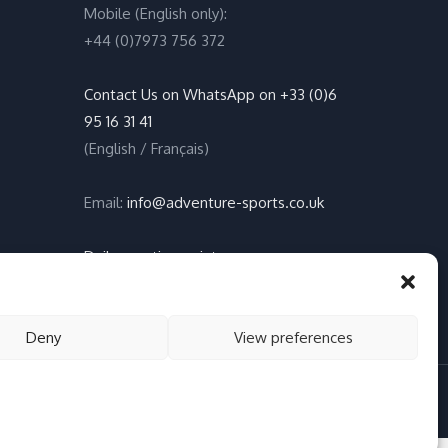
Mobile (English only):
+44 (0)7973 756 372
Contact Us on WhatsApp on +33 (0)6
95 16 31 41
(English / Français)
Email:
info@adventure-sports.co.uk
Daily meeting point
:
Accueil Pontoon, Les Marines de
Cogolin, 83310 Cogolin
Deny
View preferences
 cookies, politique de confidentialité
English (UK)
Français